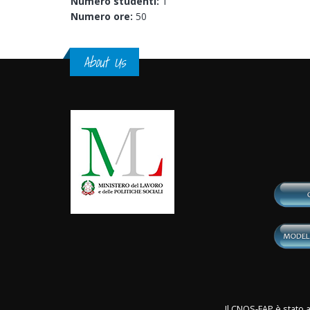
Numero studenti:
1
Numero ore:
50
About Us
Il CNOS-FAP è stato a