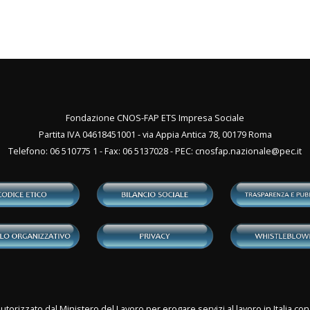
Fondazione CNOS-FAP ETS Impresa Sociale
Partita IVA 04618451001 - via Appia Antica 78, 00179 Roma
Telefono: 06 510775 1 - Fax: 06 5137028 - PEC:
cnosfap.nazionale@pec.it
utorizzato dal Ministero del Lavoro per erogare servizi al lavoro in Italia 