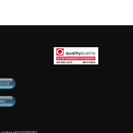
con codice H501S003287