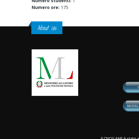
Numero studenti:
1
Numero ore:
175
About Us
Il CNOS-FAP è stato a