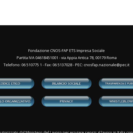
Fondazione CNOS-FAP ETS Impresa Sociale
Partita IVA 04618451001 - via Appia Antica 78, 00179 Roma
Telefono: 06 510775 1 - Fax: 06 5137028 - PEC:
cnosfap.nazionale@pec.it
utorizzato dal Ministero del Lavoro per erogare servizi al lavoro in Italia 