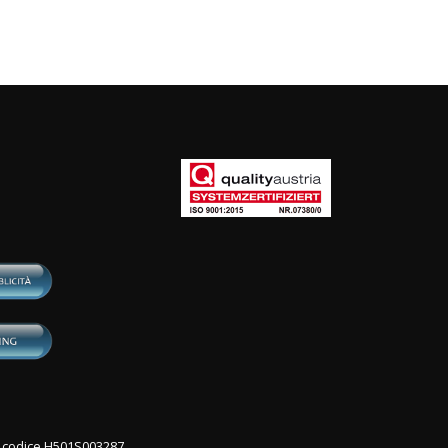
con codice H501S003287