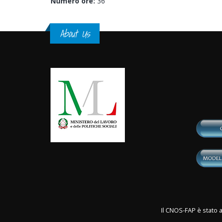
Numero ore:
36
About Us
Il CNOS-FAP è stato a