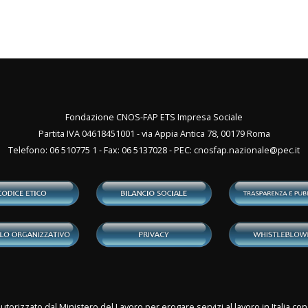
Fondazione CNOS-FAP ETS Impresa Sociale
Partita IVA 04618451001 - via Appia Antica 78, 00179 Roma
Telefono: 06 510775 1 - Fax: 06 5137028 - PEC:
cnosfap.nazionale@pec.it
utorizzato dal Ministero del Lavoro per erogare servizi al lavoro in Italia 