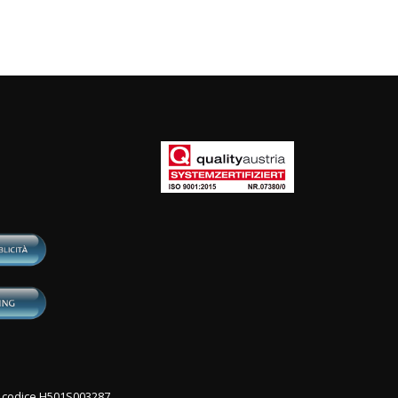
con codice H501S003287