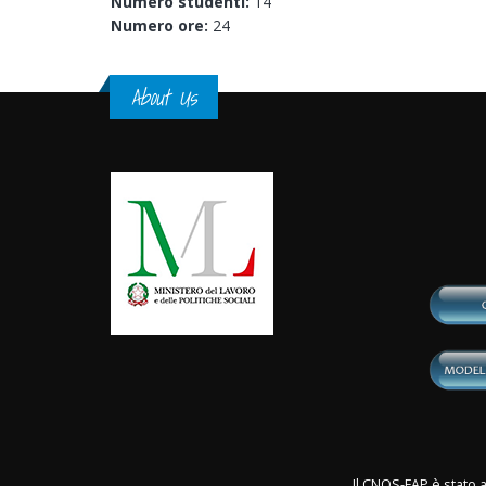
Numero studenti:
14
Numero ore:
24
About Us
Il CNOS-FAP è stato a