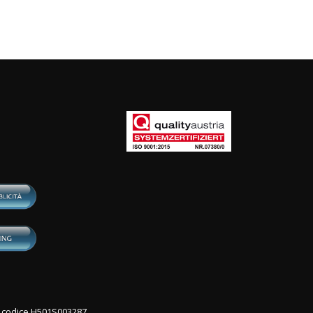
con codice H501S003287