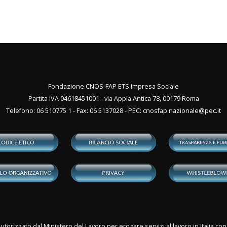
Fondazione CNOS-FAP ETS Impresa Sociale
Partita IVA 04618451001 - via Appia Antica 78, 00179 Roma
Telefono: 06 510775 1 - Fax: 06 5137028 - PEC:
cnosfap.nazionale@pec.it
utorizzato dal Ministero del Lavoro per erogare servizi al lavoro in Italia 