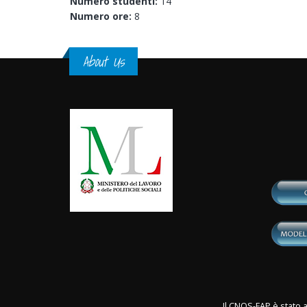
Numero studenti:
14
Numero ore:
8
About Us
Il CNOS-FAP è stato a