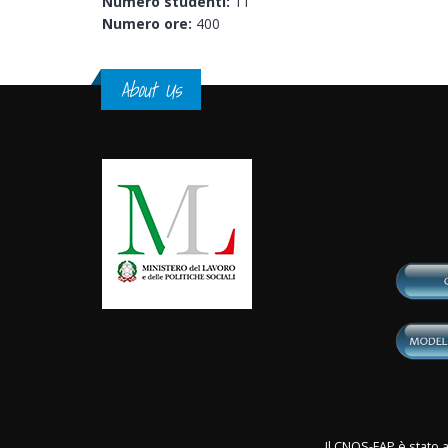
Numero studenti:
11
Numero ore:
400
About Us
Il CNOS-FAP è stato a