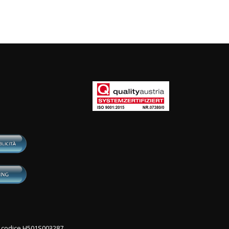
con codice H501S003287