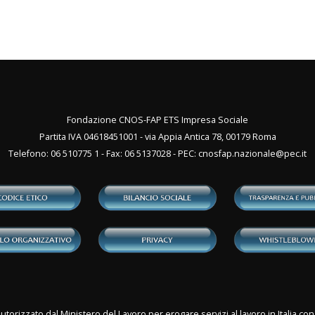
Fondazione CNOS-FAP ETS Impresa Sociale
Partita IVA 04618451001 - via Appia Antica 78, 00179 Roma
Telefono: 06 510775 1 - Fax: 06 5137028 - PEC:
cnosfap.nazionale@pec.it
utorizzato dal Ministero del Lavoro per erogare servizi al lavoro in Italia 