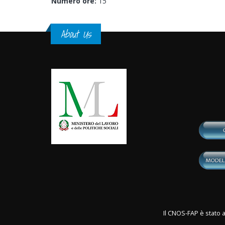
Numero ore:
15
About Us
Il CNOS-FAP è stato a