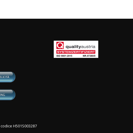
con codice H501S003287