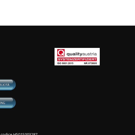
con codice H501S003287