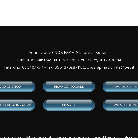
Fondazione CNOS-FAP ETS Impresa Sociale
Partita IVA 04618451001 - via Appia Antica 78, 00179 Roma
Telefono: 06 510775 1 - Fax: 06 5137028 - PEC:
cnosfap.nazionale@pec.it
utorizzato dal Ministero del Lavoro per erogare servizi al lavoro in Italia 