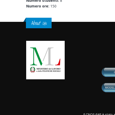
Numero studenti:
8
Numero ore:
150
About Us
Il CNOS-FAP è stato a