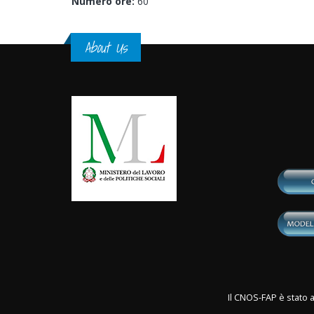
Numero ore:
60
About Us
Il CNOS-FAP è stato a