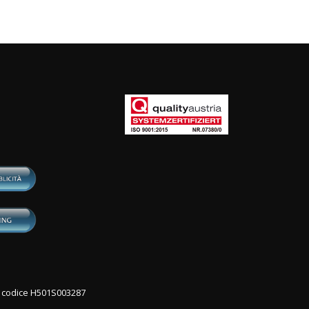
con codice H501S003287