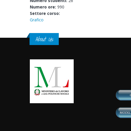
Numero studenti:
26
Numero ore:
990
Settore corso:
Grafico
About Us