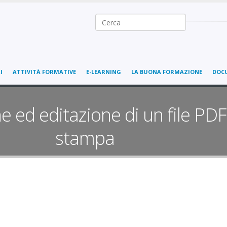
Ricerca nel sito
I
ATTIVITÀ FORMATIVE
E-LEARNING
LA BUONA FORMAZIONE
DOC
e ed editazione di un file PDF
stampa