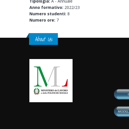
Tipologia:
A - Annuale
Anno formativo:
2022/23
Numero studenti:
8
Numero ore:
7
About Us