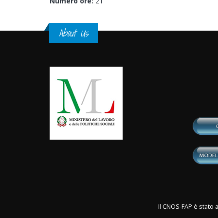
Numero ore:
21
About Us
Il CNOS-FAP è stato a