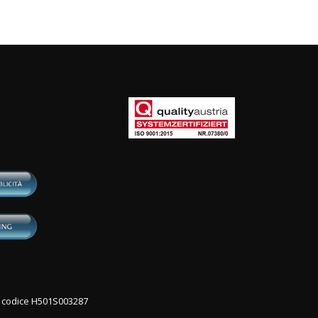
con codice H501S003287