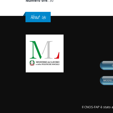
Numero ore:
30
About Us
Il CNOS-FAP è stato a