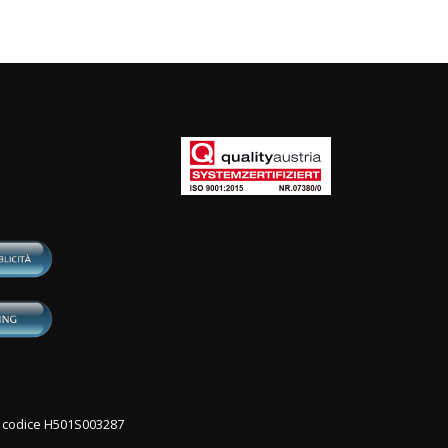
con codice H501S003287