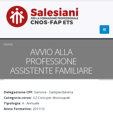
Home
AVVIO ALLA
PROFESSIONE
ASSISTENTE FAMILIARE
Delegazione-CFP:
Genova - Sampierdarena
Categoria corso:
3.2 Corsi per disoccupati
Tipologia:
A - Annuale
Anno formativo:
2011/12