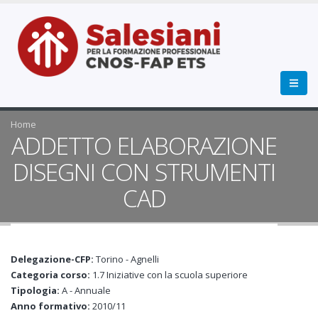
Home
ADDETTO ELABORAZIONE
DISEGNI CON STRUMENTI
CAD
Delegazione-CFP:
Torino - Agnelli
Categoria corso:
1.7 Iniziative con la scuola superiore
Tipologia:
A - Annuale
Anno formativo:
2010/11